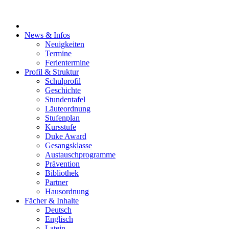
News & Infos
Neuigkeiten
Termine
Ferientermine
Profil & Struktur
Schulprofil
Geschichte
Stundentafel
Läuteordnung
Stufenplan
Kursstufe
Duke Award
Gesangsklasse
Austauschprogramme
Prävention
Bibliothek
Partner
Hausordnung
Fächer & Inhalte
Deutsch
Englisch